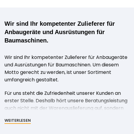
Wir sind Ihr kompetenter Zulieferer für
Anbaugeräte und Ausrüstungen für
Baumaschinen.
Wir sind Ihr kompetenter Zulieferer für Anbaugeräte
und Ausrüstungen für Baumaschinen. Um diesem
Motto gerecht zu werden, ist unser Sortiment
umfangreich gestaltet.
Für uns steht die Zufriedenheit unserer Kunden an
erster Stelle. Deshalb hört unsere Beratungsleistung
auch nicht mit der Warenauslieferung auf, sondern
fängt hier erst an. Wir bieten umfangreiche
WEITERLESEN
Dienstleistungen, die Sie kompetent und schnell
unterstützen, damit Sie sich auf Ihr Tagesgeschäft