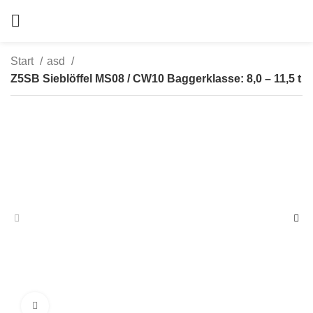
Start
asd
Z5SB Sieblöffel MS08 / CW10 Baggerklasse: 8,0 – 11,5 t
zum Vergrößern anklicken