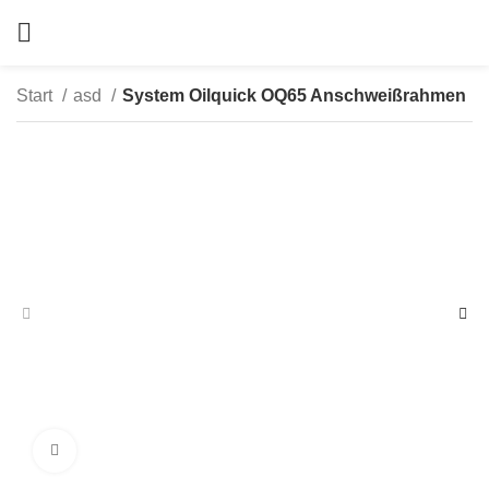
Start
asd
System Oilquick OQ65 Anschweißrahmen
zum Vergrößern anklicken