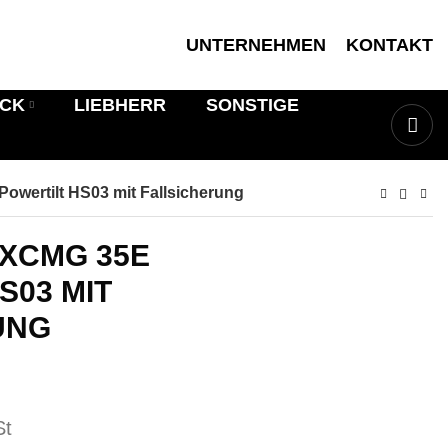
UNTERNEHMEN
KONTAKT
ICK
LIEBHERR
SONSTIGE
wertilt HS03 mit Fallsicherung
XCMG 35E
S03 MIT
UNG
St