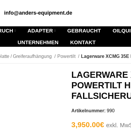
info@anders-equipment.de
RUCH
ADAPTER
GEBRAUCHT
OILQU
UNTERNEHMEN
KONTAKT
latte / Greiferaufhängung
Powertilt
Lagerware XCMG 35E Po
LAGERWARE 
POWERTILT H
FALLSICHER
Artikelnummer:
990
3,950.00
€
exkl. Mw