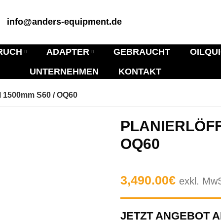
info@anders-equipment.de
RUCH
ADAPTER
GEBRAUCHT
OILQU
UNTERNEHMEN
KONTAKT
el 1500mm S60 / OQ60
PLANIERLÖFF
OQ60
3,490.00
€
exkl. Mw
JETZT ANGEBOT 