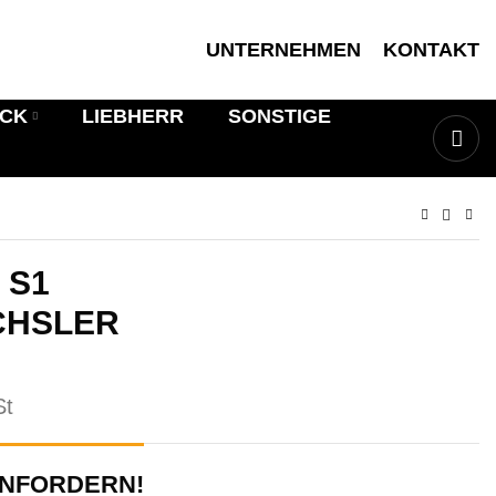
UNTERNEHMEN
KONTAKT
ICK
LIEBHERR
SONSTIGE
 S1
CHSLER
St
ANFORDERN!