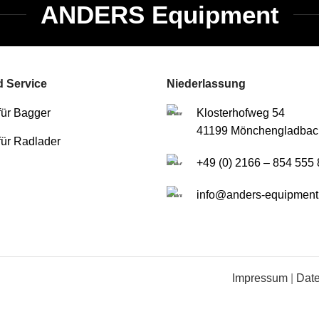
ANDERS Equipment
 Service
Niederlassung
für Bagger
Klosterhofweg 54
41199 Mönchengladbac
für Radlader
+49 (0) 2166 – 854 555 
info@anders-equipment
Impressum
|
Dat