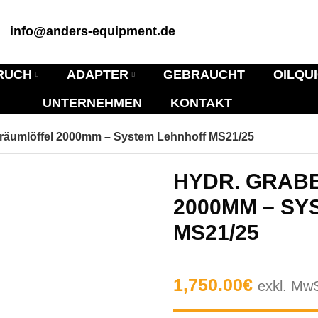
info@anders-equipment.de
RUCH
ADAPTER
GEBRAUCHT
OILQU
UNTERNEHMEN
KONTAKT
nräumlöffel 2000mm – System Lehnhoff MS21/25
HYDR. GRAB
2000MM – SY
MS21/25
1,750.00
€
exkl. Mw