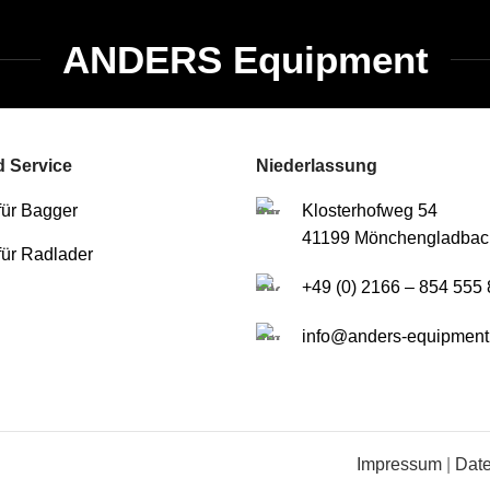
ANDERS Equipment
 Service
Niederlassung
für Bagger
Klosterhofweg 54
41199 Mönchengladbac
für Radlader
+49 (0) 2166 – 854 555 
info@anders-equipment
Impressum
|
Dat