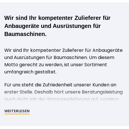
Wir sind Ihr kompetenter Zulieferer für
Anbaugeräte und Ausrüstungen für
Baumaschinen.
Wir sind Ihr kompetenter Zulieferer für Anbaugeräte
und Ausrüstungen für Baumaschinen. Um diesem
Motto gerecht zu werden, ist unser Sortiment
umfangreich gestaltet.
Für uns steht die Zufriedenheit unserer Kunden an
erster Stelle. Deshalb hört unsere Beratungsleistung
auch nicht mit der Warenauslieferung auf, sondern
fängt hier erst an. Wir bieten umfangreiche
WEITERLESEN
Dienstleistungen, die Sie kompetent und schnell
unterstützen, damit Sie sich auf Ihr Tagesgeschäft
konzentrieren zu können.