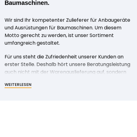
Baumaschinen.
Wir sind Ihr kompetenter Zulieferer für Anbaugeräte
und Ausrüstungen für Baumaschinen. Um diesem
Motto gerecht zu werden, ist unser Sortiment
umfangreich gestaltet.
Für uns steht die Zufriedenheit unserer Kunden an
erster Stelle. Deshalb hört unsere Beratungsleistung
auch nicht mit der Warenauslieferung auf, sondern
fängt hier erst an. Wir bieten umfangreiche
WEITERLESEN
Dienstleistungen, die Sie kompetent und schnell
unterstützen, damit Sie sich auf Ihr Tagesgeschäft
konzentrieren zu können.