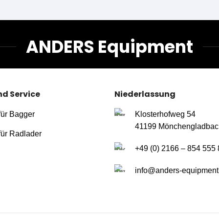
ANDERS Equipment
nd Service
Niederlassung
für Bagger
Klosterhofweg 54
41199 Mönchengladbac
für Radlader
+49 (0) 2166 – 854 555 
info@anders-equipment