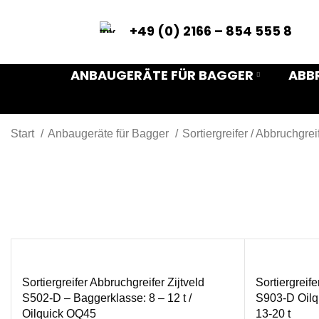
+49 (0) 2166 – 854 555 8
ANBAUGERÄTE FÜR BAGGER
ABB
Start
Anbaugeräte für Bagger
Sortiergreifer / Abbruchgrei
Sortiergreifer Abbruchgreifer Zijtveld
Sortiergreife
S502-D – Baggerklasse: 8 – 12 t /
S903-D Oilq
Oilquick OQ45
13-20 t